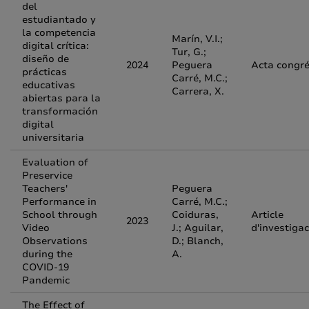
del
estudiantado y
la competencia
Marín, V.I.;
digital crítica:
Tur, G.;
diseño de
2024
Peguera
Acta congr
prácticas
Carré, M.C.;
educativas
Carrera, X.
abiertas para la
transformación
digital
universitaria
Evaluation of
Preservice
Teachers'
Peguera
Performance in
Carré, M.C.;
School through
Coiduras,
Article
2023
Video
J.; Aguilar,
d'investigac
Observations
D.; Blanch,
during the
A.
COVID-19
Pandemic
The Effect of