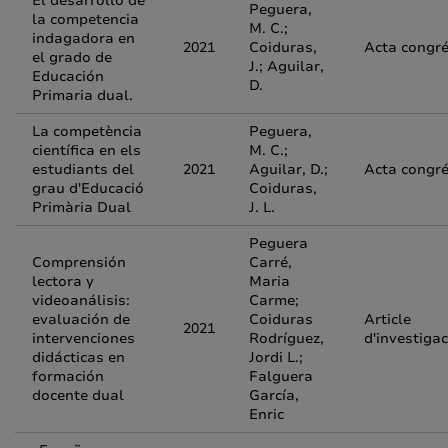
El desarrollo de
Peguera,
la competencia
M. C.;
indagadora en
2021
Coiduras,
Acta congr
el grado de
J.; Aguilar,
Educación
D.
Primaria dual.
La competència
Peguera,
científica en els
M. C.;
estudiants del
2021
Aguilar, D.;
Acta congr
grau d'Educació
Coiduras,
Primària Dual
J. L.
Peguera
Comprensión
Carré,
lectora y
Maria
videoanálisis:
Carme;
evaluación de
Coiduras
Article
2021
intervenciones
Rodríguez,
d'investigac
didácticas en
Jordi L.;
formación
Falguera
docente dual
García,
Enric