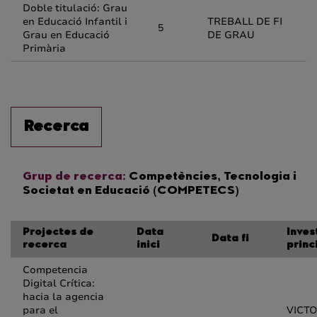
Doble titulació: Grau
en Educació Infantil i
TREBALL DE FI
5
Grau en Educació
DE GRAU
Primària
Recerca
Grup de recerca:
Competències, Tecnologia i
Societat en Educació (COMPETECS)
Projectes de
Data
Inves
Data fi
recerca
inici
princ
Competencia
Digital Crítica:
hacia la agencia
para el
VICTO