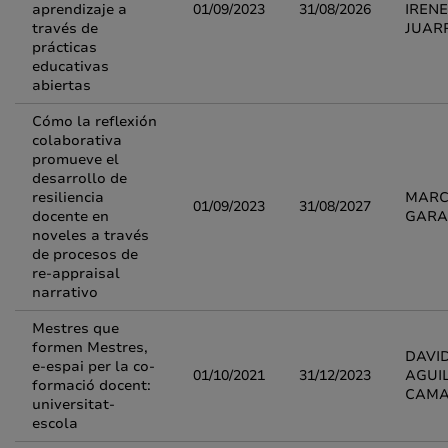
aprendizaje a
01/09/2023
31/08/2026
IREN
través de
JUAR
prácticas
educativas
abiertas
Cómo la reflexión
colaborativa
promueve el
desarrollo de
resiliencia
MARC
01/09/2023
31/08/2027
docente en
GAR
noveles a través
de procesos de
re-appraisal
narrativo
Mestres que
formen Mestres,
DAVI
e-espai per la co-
01/10/2021
31/12/2023
AGUI
formació docent:
CAM
universitat-
escola