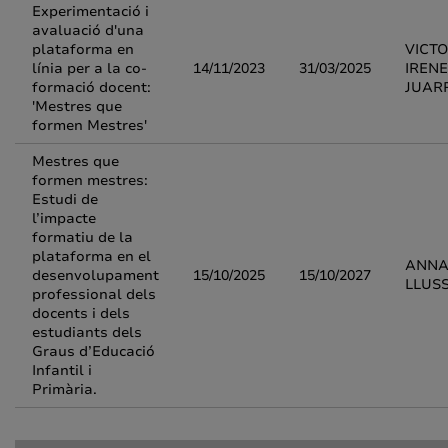
Experimentació i
avaluació d'una
plataforma en
VICTO
línia per a la co-
14/11/2023
31/03/2025
IREN
formació docent:
JUAR
'Mestres que
formen Mestres'
Mestres que
formen mestres:
Estudi de
l’impacte
formatiu de la
plataforma en el
ANNA
desenvolupament
15/10/2025
15/10/2027
LLUS
professional dels
docents i dels
estudiants dels
Graus d’Educació
Infantil i
Primària.