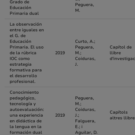
Grado de
Peguera,
Educación
M.
Primaria dual
La observación
entre iguales en
el G. de
Educación
Curto, A.;
Primaria. El uso
Peguera,
Capítol de
de la rúbrica
2019
M.;
llibre
IOC como
Coiduras,
d'investigac
estrategia
J.
formativa para
el desarrollo
profesional.
Conocimiento
pedagógico,
Peguera,
tecnología y
M.;
autoevaluación:
Coiduras,
Capítols
una experiencia
2019
J.;
altres llibr
en didáctica de
Falguera,
la lengua en la
E.; i
formación dual
Aguilar, D.