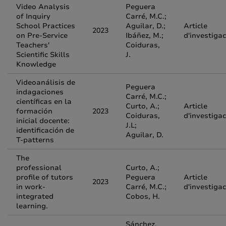
Video Analysis
Peguera
of Inquiry
Carré, M.C.;
School Practices
Aguilar, D.;
Article
2023
on Pre-Service
Ibáñez, M.;
d'investigac
Teachers'
Coiduras,
Scientific Skills
J.
Knowledge
Videoanálisis de
Peguera
indagaciones
Carré, M.C.;
científicas en la
Curto, A.;
Article
formación
2023
Coiduras,
d'investigac
inicial docente:
J.L;
identificación de
Aguilar, D.
T-patterns
The
professional
Curto, A.;
profile of tutors
Peguera
Article
2023
in work-
Carré, M.C.;
d'investigac
integrated
Cobos, H.
learning.
Sánchez,