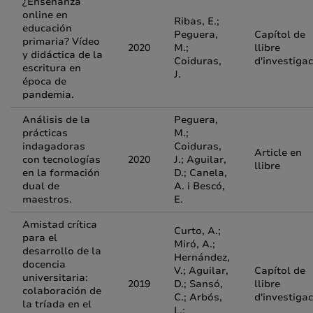
¿Enseñanza
online en
Ribas, E.;
educación
Peguera,
Capítol de
primaria? Vídeo
2020
M.;
llibre
y didáctica de la
Coiduras,
d'investigac
escritura en
J.
época de
pandemia.
Análisis de la
Peguera,
prácticas
M.;
indagadoras
Coiduras,
Article en
con tecnologías
2020
J.; Aguilar,
llibre
en la formación
D.; Canela,
dual de
A. i Bescó,
maestros.
E.
Amistad crítica
Curto, A.;
para el
Miró, A.;
desarrollo de la
Hernández,
docencia
V.; Aguilar,
Capítol de
universitaria:
2019
D.; Sansó,
llibre
colaboración de
C.; Arbós,
d'investigac
la tríada en el
L.;