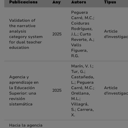
Publicacions
Any
Autors
Tipus
Peguera
Carré, M.C.;
Validation of
Coiduras
the narrative
Rodríguez,
analysis
Article
2025
J.L.; Curto
category system
d'investigac
Reverte, A.;
for dual teacher
Valls
education
Figuera,
R.G.
Marín, V. I.;
Tur, G.;
Agencia y
Castañeda,
aprendizaje en
L.; Peguera
la Educación
Carré, M.C.;
Article
2025
Superior: una
Orellana,
d'investigac
revisión
M.L.;
sistemática
Villagrá,
S.; Carrera,
X.
Hacia la agencia