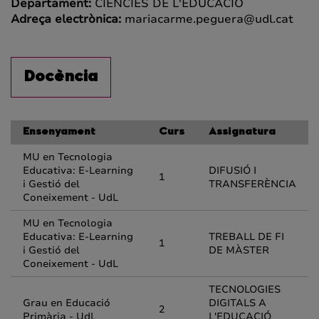
Departament:
CIÈNCIES DE L'EDUCACIÓ
Adreça electrònica:
mariacarme.peguera@udl.cat
Docència
Ensenyament
Curs
Assignatura
MU en Tecnologia
Educativa: E-Learning
DIFUSIÓ I
1
i Gestió del
TRANSFERÈNCIA
Coneixement - UdL
MU en Tecnologia
Educativa: E-Learning
TREBALL DE FI
1
i Gestió del
DE MÀSTER
Coneixement - UdL
TECNOLOGIES
Grau en Educació
DIGITALS A
2
Primària - UdL
L'EDUCACIÓ