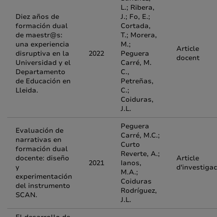
L.; Ribera,
Diez años de
J.; Fo, E.;
formación dual
Cortada,
de maestr@s:
T.; Morera,
una experiencia
M.;
Article
disruptiva en la
2022
Peguera
docent
Universidad y el
Carré, M.
Departamento
C.,
de Educación en
Petreñas,
Lleida.
C.;
Coiduras,
J.L.
Peguera
Evaluación de
Carré, M.C.;
narrativas en
Curto
formación dual
Reverte, A.;
docente: diseño
Article
2021
Ianos,
y
d'investigac
M.A.;
experimentación
Coiduras
del instrumento
Rodríguez,
SCAN.
J.L.