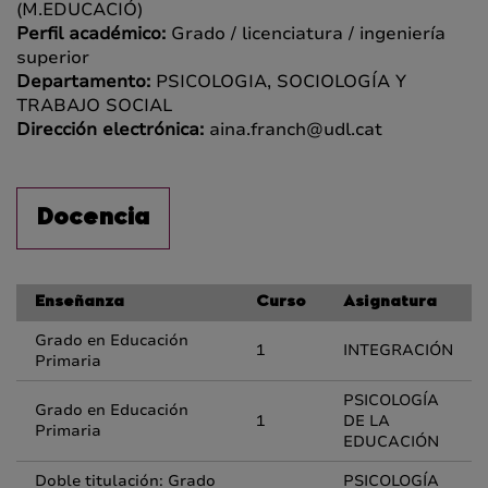
(M.EDUCACIÓ)
Perfil académico:
Grado / licenciatura / ingeniería
superior
Departamento:
PSICOLOGIA, SOCIOLOGÍA Y
TRABAJO SOCIAL
Dirección electrónica:
aina.franch@udl.cat
Docencia
Enseñanza
Curso
Asignatura
Grado en Educación
1
INTEGRACIÓN
Primaria
PSICOLOGÍA
Grado en Educación
1
DE LA
Primaria
EDUCACIÓN
Doble titulación: Grado
PSICOLOGÍA