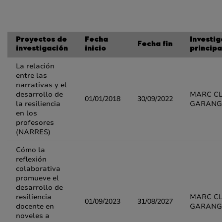
Proyectos de
Fecha
Investi
Fecha fin
investigación
inicio
principa
La relación
entre las
narrativas y el
desarrollo de
MARC C
01/01/2018
30/09/2022
la resiliencia
GARAN
en los
profesores
(NARRES)
Cómo la
reflexión
colaborativa
promueve el
desarrollo de
resiliencia
MARC C
01/09/2023
31/08/2027
docente en
GARAN
noveles a